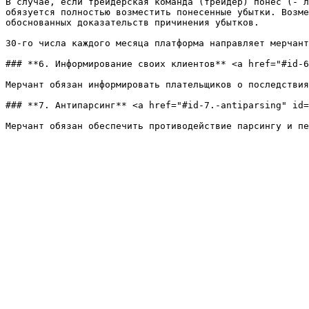
В случае, если трейдерская команда (трейдер) понес (- л
обязуется полностью возместить понесенные убытки. Возме
обоснованных доказательств причинения убытков.

30-го числа каждого месяца платформа направляет мерчант
### **6. Информирование своих клиентов** <a href="#id-6
Мерчант обязан информировать плательщиков о последствия
### **7. Антипарсинг** <a href="#id-7.-antiparsing" id=