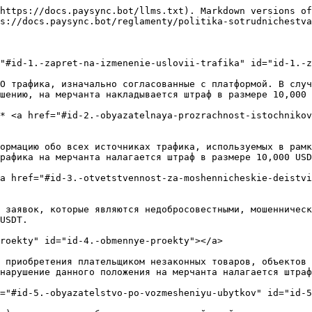
https://docs.paysync.bot/llms.txt). Markdown versions of
s://docs.paysync.bot/reglamenty/politika-sotrudnichestva
"#id-1.-zapret-na-izmenenie-uslovii-trafika" id="id-1.-z
О трафика, изначально согласованные с платформой. В случ
шению, на мерчанта накладывается штраф в размере 10,000 
* <a href="#id-2.-obyazatelnaya-prozrachnost-istochnikov
ормацию обо всех источниках трафика, используемых в рамк
рафика на мерчанта налагается штраф в размере 10,000 USD
a href="#id-3.-otvetstvennost-za-moshennicheskie-deistvi
 заявок, которые являются недобросовестными, мошенническ
USDT.

roekty" id="id-4.-obmennye-proekty"></a>

 приобретения плательщиком незаконных товаров, объектов 
нарушение данного положения на мерчанта налагается штраф
="#id-5.-obyazatelstvo-po-vozmesheniyu-ubytkov" id="id-5