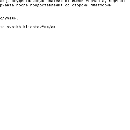
лиц, осуществляющих платежи от имени мерчанта, мерчант 
рчанта после предоставления со стороны платформы 
случаям.

ie-svoikh-klientov"></a>
