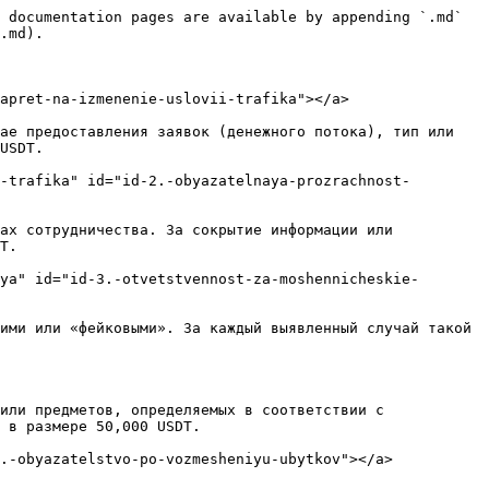
 documentation pages are available by appending `.md` 
.md).

apret-na-izmenenie-uslovii-trafika"></a>

ае предоставления заявок (денежного потока), тип или 
USDT.

-trafika" id="id-2.-obyazatelnaya-prozrachnost-
ах сотрудничества. За сокрытие информации или 
T.

ya" id="id-3.-otvetstvennost-za-moshennicheskie-
ими или «фейковыми». За каждый выявленный случай такой 
или предметов, определяемых в соответствии с 
 в размере 50,000 USDT.

.-obyazatelstvo-po-vozmesheniyu-ubytkov"></a>
