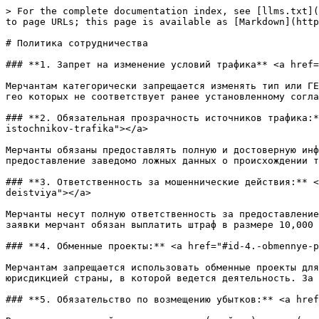
> For the complete documentation index, see [llms.txt](
to page URLs; this page is available as [Markdown](http
# Политика сотрудничества

### **1. Запрет на изменение условий трафика** <a href=
Мерчантам категорически запрещается изменять тип или ГЕ
гео которых не соответствует ранее установленному согла
### **2. Обязательная прозрачность источников трафика:*
istochnikov-trafika"></a>

Мерчанты обязаны предоставлять полную и достоверную инф
предоставление заведомо ложных данных о происхождении т
### **3. Ответственность за мошеннические действия:** <
deistviya"></a>

Мерчанты несут полную ответственность за предоставление
заявки мерчант обязан выплатить штраф в размере 10,000 
### **4. Обменные проекты:** <a href="#id-4.-obmennye-p
Мерчантам запрещается использовать обменные проекты для
юрисдикцией страны, в которой ведется деятельность. За 
### **5. Обязательство по возмещению убытков:** <a href