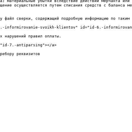
а) материальные убытки вследствие действий мерчанта или 
щение осуществляется путем списания средств с баланса ме
у файл сверки, содержащий подробную информацию по таким 
.-informirovanie-svoikh-klientov" id="id-6.-informirovan
х нарушений правил оплаты.

"id-7.-antiparsing"></a>
